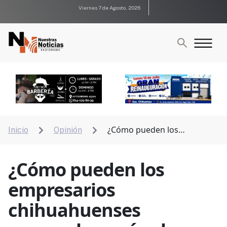
Viernes 7 de Agosto, 2026
¿Cómo pueden los
Inicio
Opinión


empresarios chihuahuenses aprovechar más el
Nearshoring?
¿Cómo pueden los
empresarios
chihuahuenses