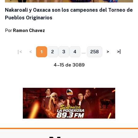
Nakaroali y Oaxaca son los campeones del Torneo de
Pueblos Originarios
Por
Ramon Chavez
…
|<
<
1
2
3
4
258
>
>|
4–15 de 3089