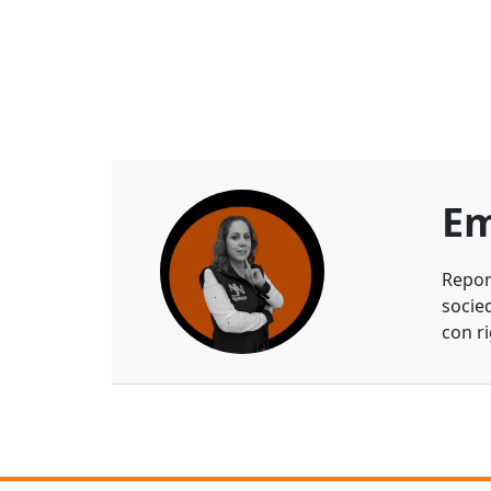
Em
Repor
socie
con ri