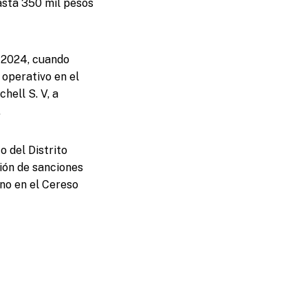
asta 350 mil pesos
e 2024, cuando
 operativo en el
hell S. V, a
.
 del Distrito
ción de sanciones
no en el Cereso