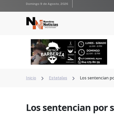
Domingo 9 de Agosto, 2026
Los sentencian po
Inicio
Estatales


Los sentencian por s