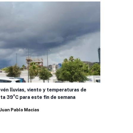
vén lluvias, viento y temperaturas de
Bonilla visi
ta 39°C para este fin de semana
liderazgos
Juan Pablo Macias
Por
Juan Pab