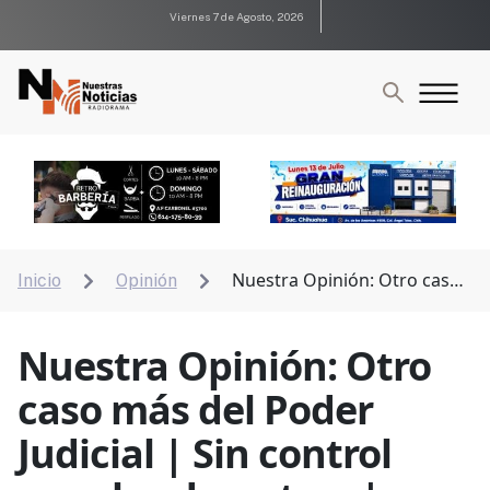
Viernes 7 de Agosto, 2026
Nuestra Opinión: Otro caso
Inicio
Opinión


más del Poder Judicial | Sin control para los desastres
| Varios ya se sienten con jale
Nuestra Opinión: Otro
caso más del Poder
Judicial | Sin control