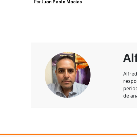
Por
Juan Pablo Macias
Al
Alfre
respo
perio
de aná