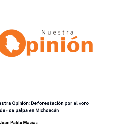
stra Opinión: Deforestación por el «oro
Decisiones 
de» se palpa en Michoacán
Por
admin
Juan Pablo Macias