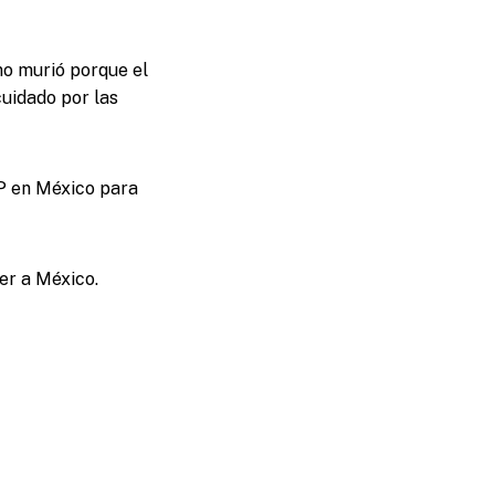
no murió porque el
cuidado por las
P en México para
er a México.