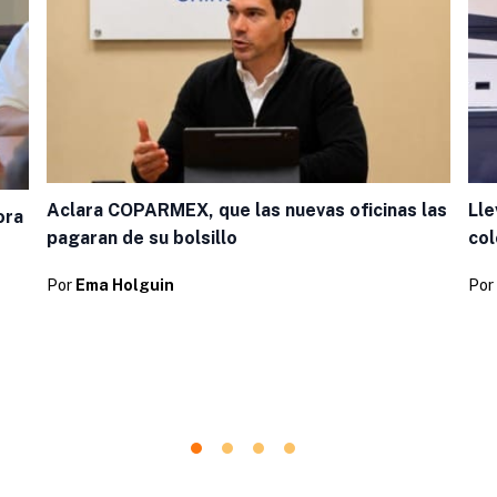
Aclara COPARMEX, que las nuevas oficinas las
Lle
ora
pagaran de su bolsillo
col
Por
Ema Holguin
Por