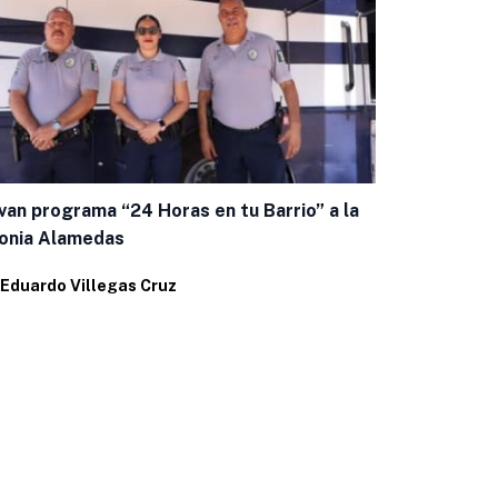
van programa “24 Horas en tu Barrio” a la
Fortalecen 
onia Alamedas
consulta de
Eduardo Villegas Cruz
Por
Eduardo 