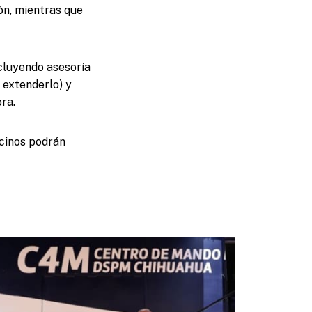
ión, mientras que
cluyendo asesoría
 extenderlo) y
ra.
ecinos podrán