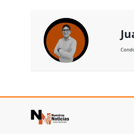
Ju
Condu