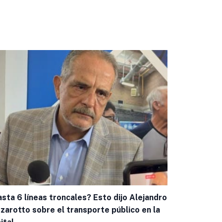
sta 6 líneas troncales? Esto dijo Alejandro
Capacitan a
zarotto sobre el transporte público en la
casos de g