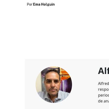
Por
Ema Holguin
Al
Alfre
respo
perio
de aná