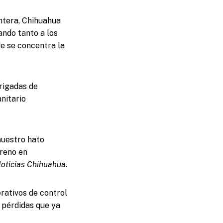
ontera, Chihuahua
ndo tanto a los
e se concentra la
rigadas de
nitario
nuestro hato
rreno en
oticias Chihuahua
.
rativos de control
 pérdidas que ya