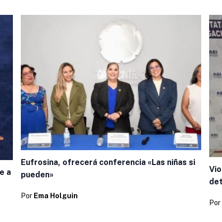
Eufrosina, ofrecerá conferencia «Las niñas si
Vio
e a
pueden»
de
Por
Ema Holguin
Por