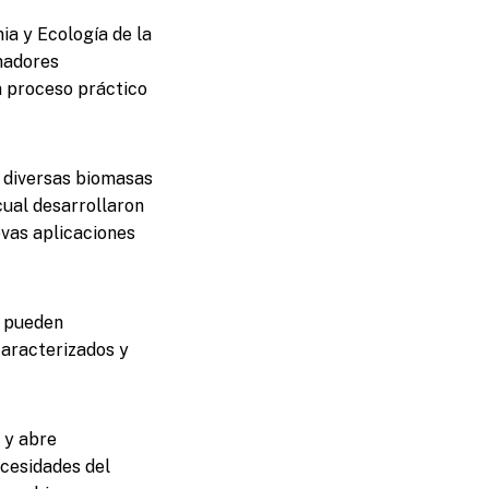
ia y Ecología de la
madores
un proceso práctico
de diversas biomasas
cual desarrollaron
uevas aplicaciones
s pueden
aracterizados y
 y abre
ecesidades del