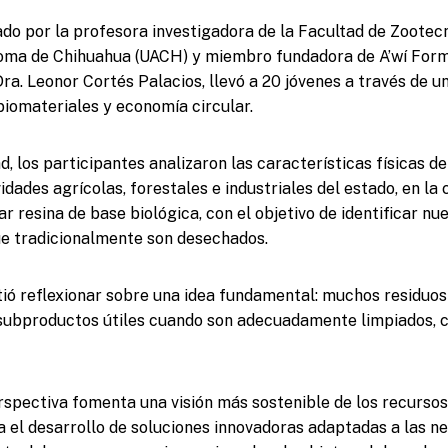
lado por la profesora investigadora de la Facultad de Zootecn
oma de Chihuahua (UACH) y miembro fundadora de A’wí For
Dra. Leonor Cortés Palacios, llevó a 20 jóvenes a través de 
biomateriales y economía circular.
d, los participantes analizaron las características físicas 
dades agrícolas, forestales e industriales del estado, en la 
zar resina de base biológica, con el objetivo de identificar n
ue tradicionalmente son desechados.
itió reflexionar sobre una idea fundamental: muchos residuo
subproductos útiles cuando son adecuadamente limpiados, c
spectiva fomenta una visión más sostenible de los recursos
 el desarrollo de soluciones innovadoras adaptadas a las n