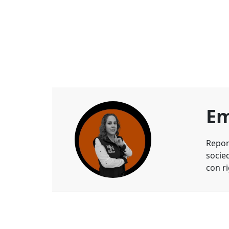
Em
Repor
socie
con ri