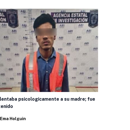
Encuestas c
panista mej
lentaba psicologicamente a su madre; fue
Por
Juan Pab
tenido
Ema Holguin