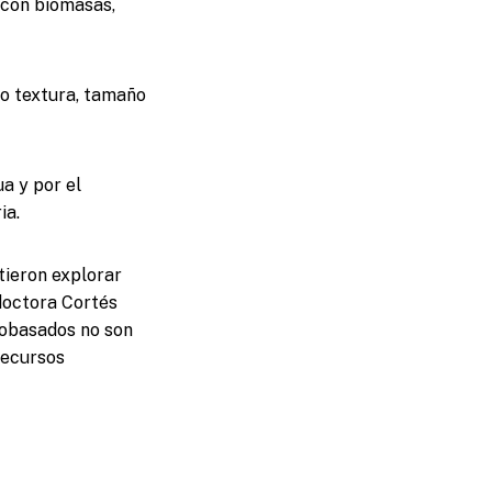
 con biomasas,
mo textura, tamaño
a y por el
ia.
itieron explorar
 doctora Cortés
iobasados no son
recursos