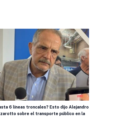
sta 6 líneas troncales? Esto dijo Alejandro
Invita Canac
zarotto sobre el transporte público en la
Plaza Send