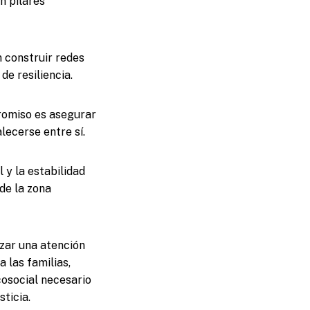
n pilares
n construir redes
de resiliencia.
promiso es asegurar
lecerse entre sí.
 y la estabilidad
 de la zona
zar una atención
 las familias,
cosocial necesario
sticia.