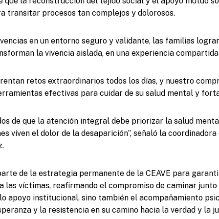
que la reconstrucción del tejido social y el apoyo mutuo so
 transitar procesos tan complejos y dolorosos.
vencias en un entorno seguro y validante, las familias logra
nsforman la vivencia aislada, en una experiencia compartida 
frentan retos extraordinarios todos los días, y nuestro com
rramientas efectivas para cuidar de su salud mental y forta
s de que la atención integral debe priorizar la salud mental
s viven el dolor de la desaparición”, señaló la coordinadora
z.
parte de la estrategia permanente de la CEAVE para garanti
a las víctimas, reafirmando el compromiso de caminar junto a
lo apoyo institucional, sino también el acompañamiento psi
peranza y la resistencia en su camino hacia la verdad y la ju