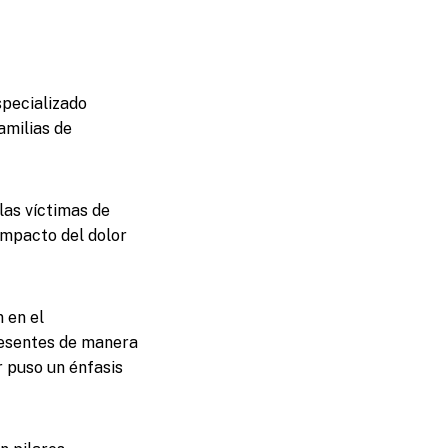
specializado
amilias de
las víctimas de
impacto del dolor
 en el
resentes de manera
r puso un énfasis