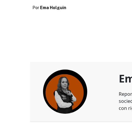
Por
Ema Holguin
Em
Repor
socie
con ri