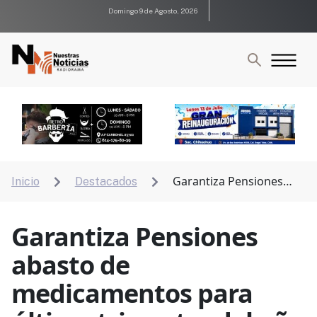
Domingo 9 de Agosto, 2026
Garantiza Pensiones
Inicio
Destacados


abasto de medicamentos para último trimestre del
año
Garantiza Pensiones
abasto de
medicamentos para