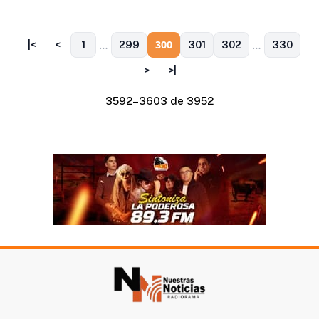
…
…
300
|<
<
1
299
301
302
330
>
>|
3592–3603 de 3952