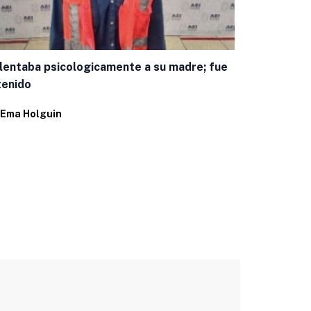
Encuestas c
panista mej
lentaba psicologicamente a su madre; fue
Por
Juan Pab
tenido
Ema Holguin