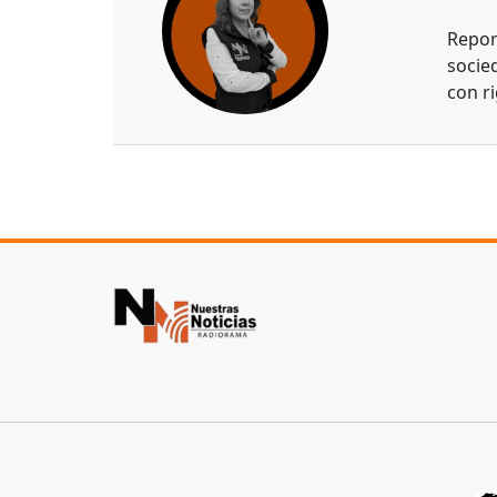
Repor
socie
con ri