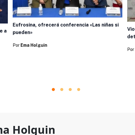
Eufrosina, ofrecerá conferencia «Las niñas si
Vio
e a
pueden»
de
Por
Ema Holguin
Por
a Holguin