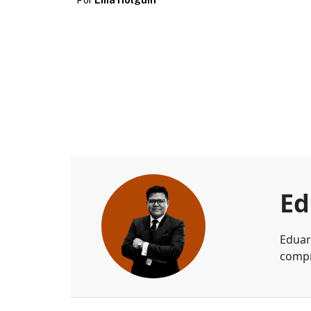
Ed
Eduar
compr