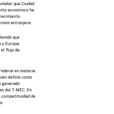
 señalar que Ciudad
iento económico ha
crecimiento
rsión extranjera.
tenido que
 y Europa,
el flujo de
 Federal en materia
ien definió como
an generado
les del T-MEC. En
a competitividad de
o.