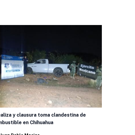
Capacitan a
aliza y clausura toma clandestina de
casos de g
bustible en Chihuahua
Por
Eduardo 