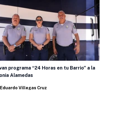
van programa “24 Horas en tu Barrio” a la
Fortalecen 
onia Alamedas
consulta de
Eduardo Villegas Cruz
Por
Eduardo 