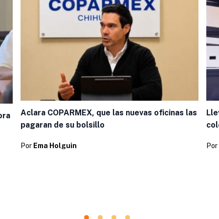
Aclara COPARMEX, que las nuevas oficinas las
Lle
ora
pagaran de su bolsillo
col
Por
Ema Holguin
Por