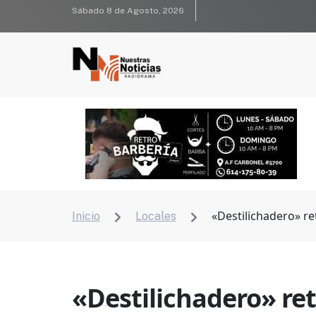
Sábado 8 de Agosto, 2026
«Destilichadero» re
Inicio
Locales


«Destilichadero» ret