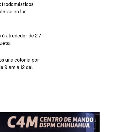
ectrodomésticos
larse en los
ró alrededor de 2.7
ueta.
os una colonia por
de 9 am a 12 del