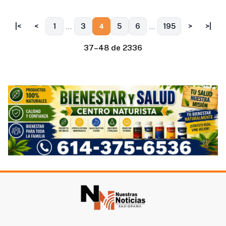
…
…
4
|<
<
1
3
5
6
195
>
>|
37–48 de 2336