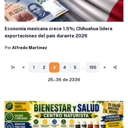
Economía mexicana crece 1.5%; Chihuahua lidera
exportaciones del país durante 2026
Por
Alfredo Martínez
…
3
|<
<
1
2
4
5
195
>
>|
25–36 de 2336