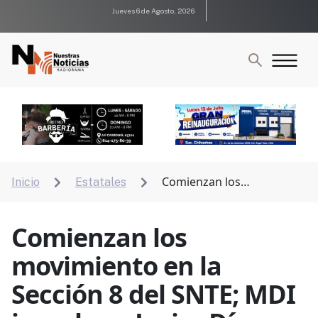
Jueves 6 de Agosto, 2026
Comienzan los
Inicio
Estatales


movimiento en la Sección 8 del SNTE; MDI impulsa a
Javier Díaz como posible relevo sindical
Comienzan los
movimiento en la
Sección 8 del SNTE; MDI