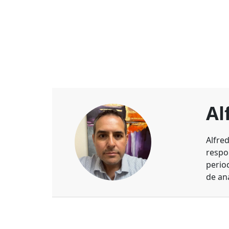
Al
Alfre
respo
perio
de aná