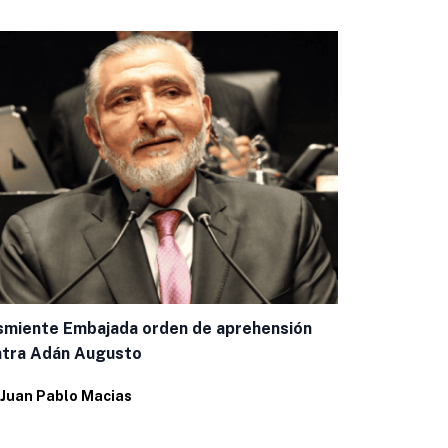
miente Embajada orden de aprehensión
Gobierno Fe
ntra Adán Augusto
conclusiones
no convenci
Juan Pablo Macias
Por
Juan Pab