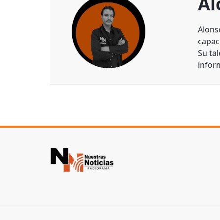
Al
Alons
capaci
Su ta
infor