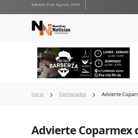
Sábado 8 de Agosto, 2026
Advierte Copar
Inicio
Destacados


Advierte Coparmex q