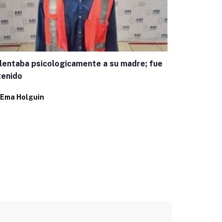
Encuestas c
panista mej
lentaba psicologicamente a su madre; fue
Por
Juan Pab
tenido
Ema Holguin