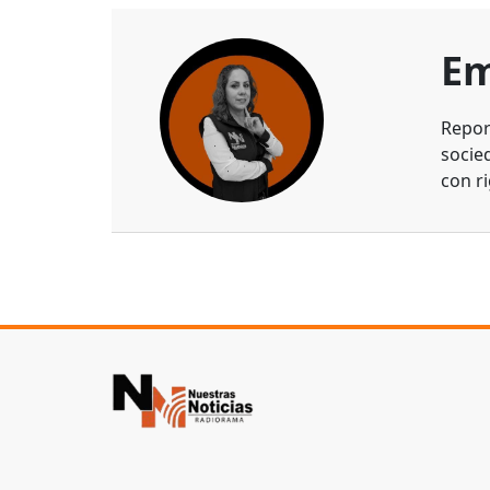
Em
Repor
socie
con ri