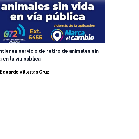
tienen servicio de retiro de animales sin
Beneficiari
a en la vía pública
vidas el do
los Sueños”
Eduardo Villegas Cruz
Por
Eduardo 