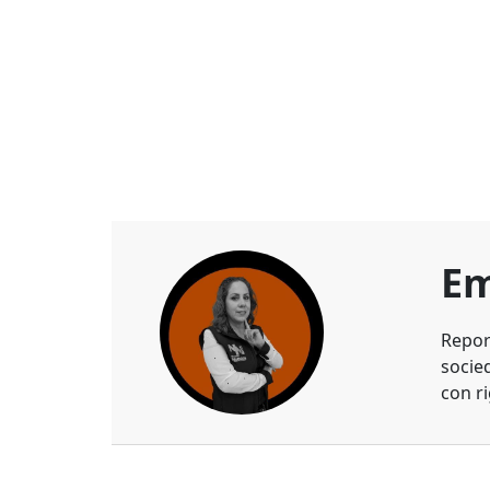
Em
Repor
socie
con ri