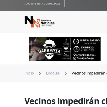
Jueves 6 de Agosto, 2026
Vecinos impedirán 
Inicio
Locales


Vecinos impedirán c