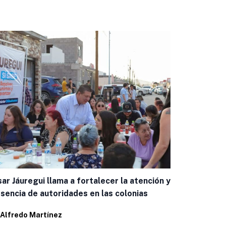
ar Jáuregui llama a fortalecer la atención y
Presenta Mu
sencia de autoridades en las colonias
2026” para
Alfredo Martínez
Por
Eduardo 