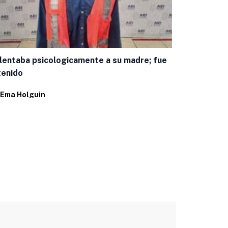
Encuestas c
panista mej
lentaba psicologicamente a su madre; fue
Por
Juan Pab
tenido
Ema Holguin