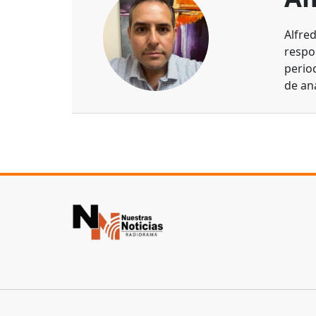
Alfre
respo
perio
de aná