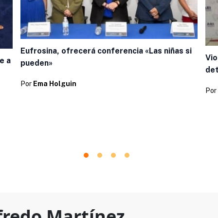
Eufrosina, ofrecerá conferencia «Las niñas si
Vio
e a
pueden»
de
Por
Ema Holguin
Por
fredo Martínez