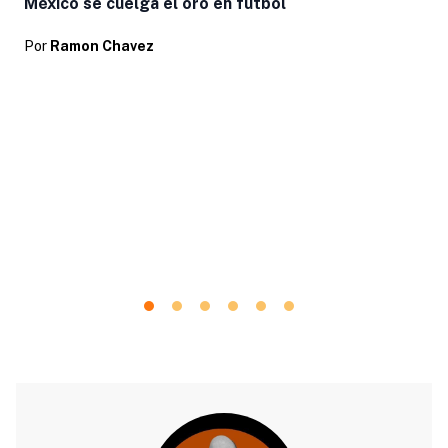
México se cuelga el oro en futbol
Por
Ramon Chavez