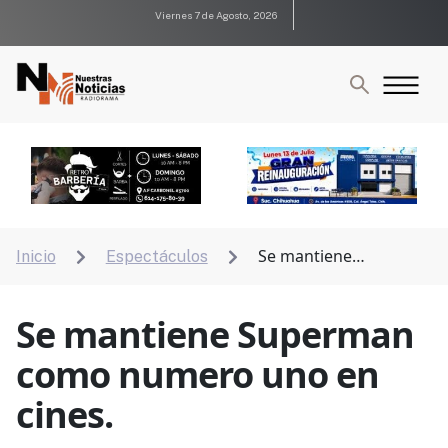
Viernes 7 de Agosto, 2026
Se mantiene
Inicio
Espectáculos


Superman como numero uno en cines.
Se mantiene Superman
como numero uno en
cines.