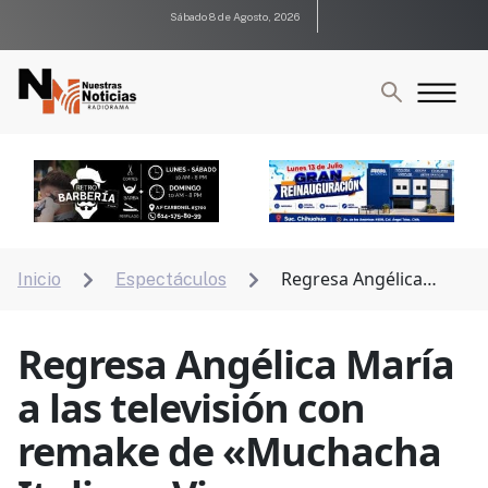
Sábado 8 de Agosto, 2026
Regresa Angélica
Inicio
Espectáculos


María a las televisión con remake de «Muchacha
Italiana Viene a Casarse»
Regresa Angélica María
a las televisión con
remake de «Muchacha