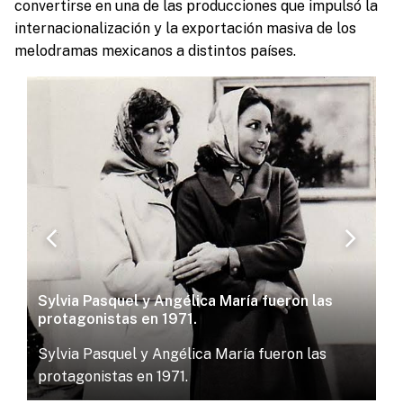
convertirse en una de las producciones que impulsó la
internacionalización y la exportación masiva de los
melodramas mexicanos a distintos países.
chevron_left
chevron_right
Sylvia Pasquel y Angélica María fueron las
protagonistas en 1971.
Sylvia Pasquel y Angélica María fueron las
protagonistas en 1971.