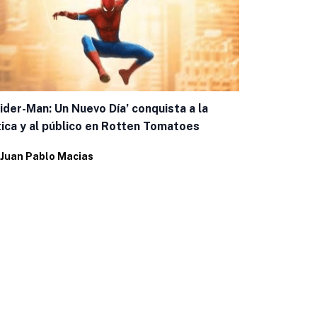
ider-Man: Un Nuevo Día’ conquista a la
tica y al público en Rotten Tomatoes
Juan Pablo Macias
César Costa
escenarios 
Por
Juan Pab