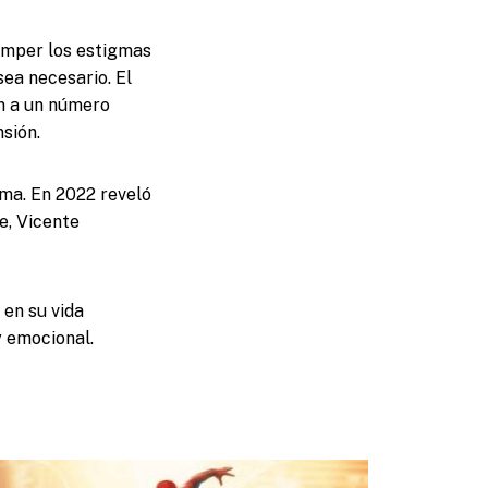
omper los estigmas
sea necesario. El
an a un número
sión.
ma. En 2022 reveló
e, Vicente
 en su vida
y emocional.