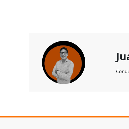
Ju
Condu