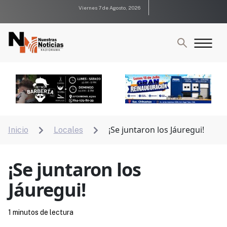
Viernes 7 de Agosto, 2026
¡Se juntaron los Jáuregui!
Inicio
Locales


¡Se juntaron los
Jáuregui!
1 minutos de lectura