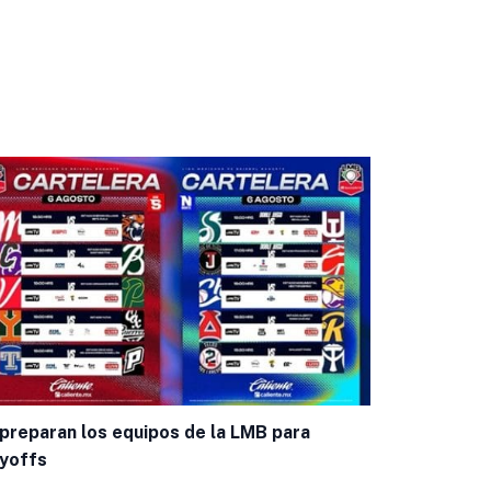
Bravos inici
Leagues Cu
preparan los equipos de la LMB para
yoffs
Por
Ramon C