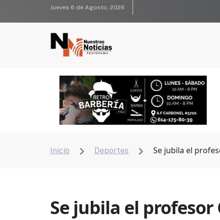
Jueves 6 de Agosto, 2026
Se jubila el profe
Inicio
Deportes


Se jubila el profeso