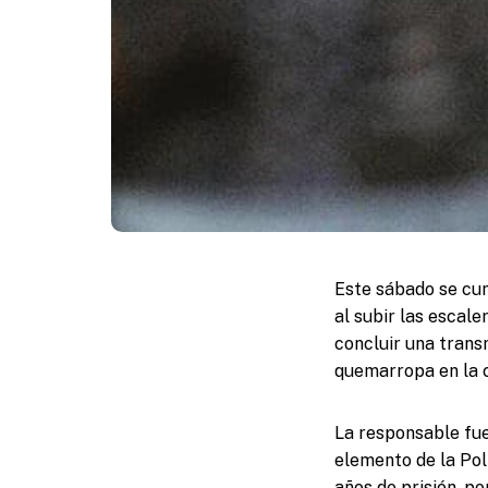
Este sábado se cum
al subir las escale
concluir una trans
quemarropa en la 
La responsable fue
elemento de la Poli
años de prisión, po