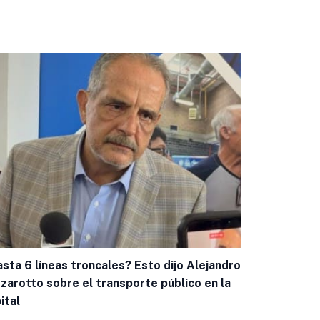
sta 6 líneas troncales? Esto dijo Alejandro
Capacitan a
zarotto sobre el transporte público en la
casos de g
ital
Por
Eduardo 