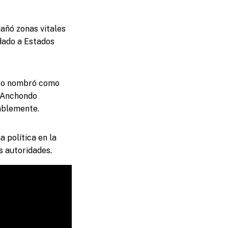
dañó zonas vitales
adado a Estados
reso nombró como
o Anchondo
ablemente.
 política en la
s autoridades.