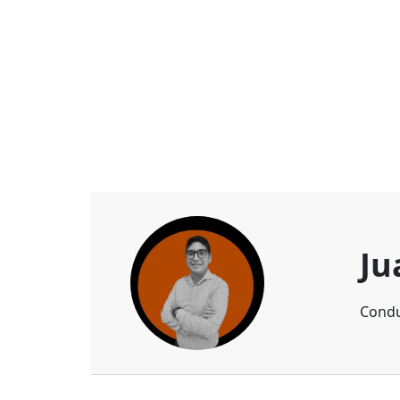
Ju
Condu