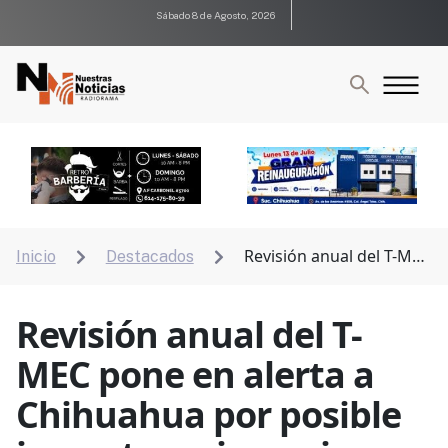
Sábado 8 de Agosto, 2026
Revisión anual del T-MEC
Inicio
Destacados


pone en alerta a Chihuahua por posible impacto en
inversiones
Revisión anual del T-
MEC pone en alerta a
Chihuahua por posible