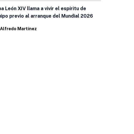
a León XIV llama a vivir el espíritu de
Trump amena
ipo previo al arranque del Mundial 2026
anuncia pla
Alfredo Martínez
petrolera
Por
Alfredo 