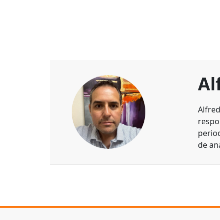
Al
Alfre
respo
perio
de aná