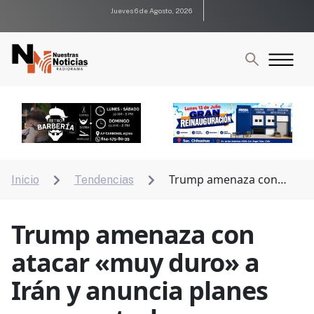
Jueves 6 de Agosto, 2026
Trump amenaza con
Inicio
Tendencias


atacar «muy duro» a Irán y anuncia planes para
controlar infraestructura petrolera
Trump amenaza con
atacar «muy duro» a
Irán y anuncia planes