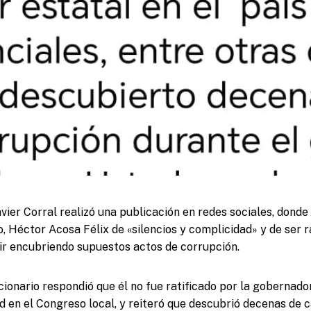
vier Corral realizó una publicación en redes sociales, donde
o, Héctor Acosa Félix de «silencios y complicidad» y de ser 
r encubriendo supuestos actos de corrupción.
ncionario respondió que él no fue ratificado por la goberna
d en el Congreso local, y reiteró que descubrió decenas de 