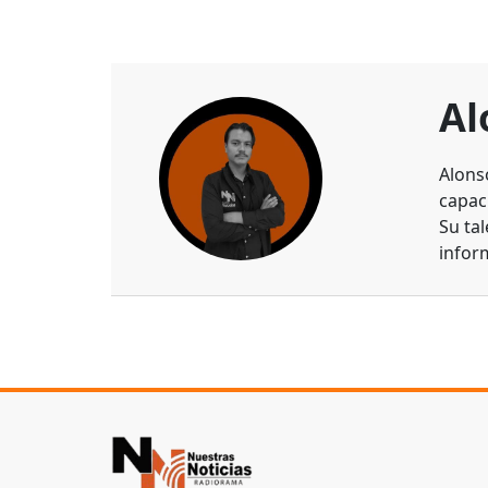
Al
Alons
capaci
Su ta
infor