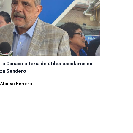
ita Canaco a feria de útiles escolares en
Descarta al
aza Sendero
por incumpl
Alonso Herrera
Por
Alonso H