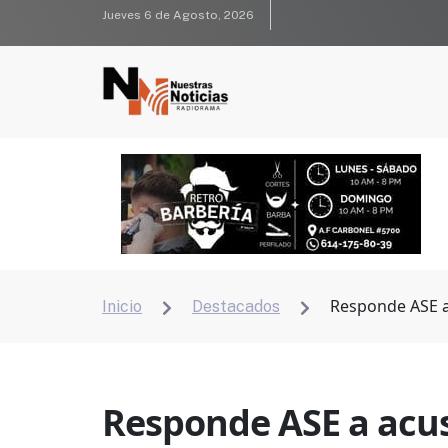
Jueves 6 de Agosto, 2026
Responde ASE a
Inicio
Destacados


Responde ASE a acus