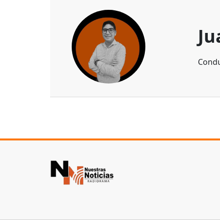
Ju
Condu