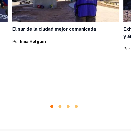
El sur de la ciudad mejor comunicada
Exh
y á
Por
Ema Holguin
Por