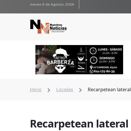
Jueves 6 de Agosto, 2026
Recarpetean lateral
Inicio
Locales


Recarpetean lateral 