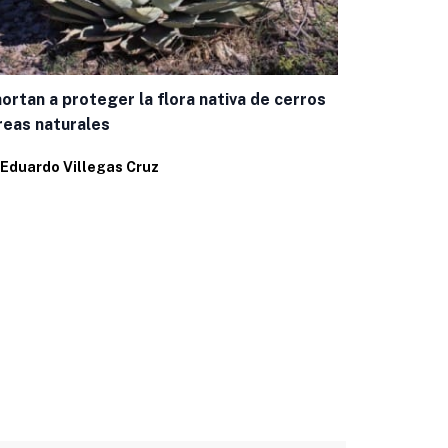
ortan a proteger la flora nativa de cerros
Mantienen se
reas naturales
vida en la ví
Eduardo Villegas Cruz
Por
Eduardo 