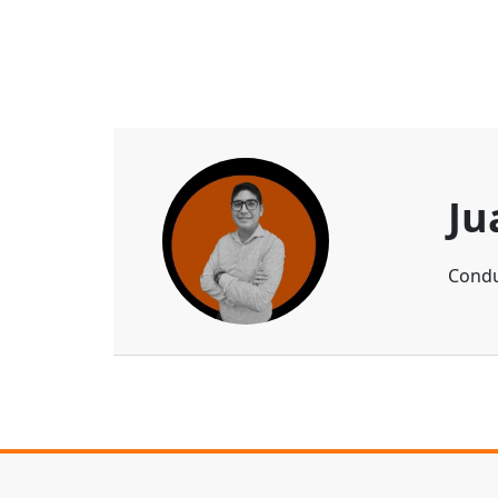
Ju
Condu