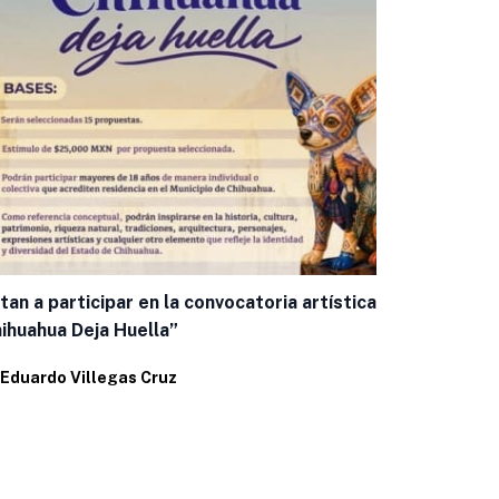
itan a participar en la convocatoria artística
Mantiene IM
ihuahua Deja Huella”
la Rickettsi
Eduardo Villegas Cruz
Por
Eduardo 