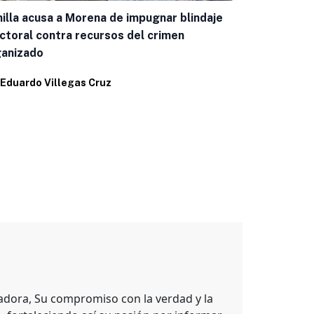
illa acusa a Morena de impugnar blindaje
Marco Bonil
ctoral contra recursos del crimen
leyenda “Mu
ganizado
Por
Eduardo 
Eduardo Villegas Cruz
adora, Su compromiso con la verdad y la