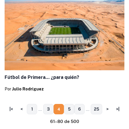
Fútbol de Primera… ¿para quién?
Por
Julio Rodriguez
…
…
4
|<
<
1
3
5
6
25
>
>|
61–80 de 500