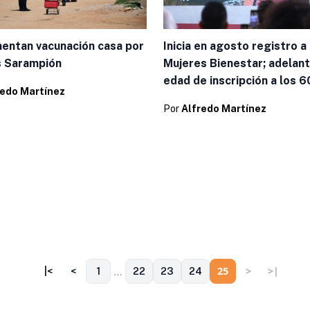
entan vacunación casa por
Inicia en agosto registro a
s Sarampión
Mujeres Bienestar; adelan
edad de inscripción a los 6
redo Martínez
Por
Alfredo Martínez
…
25
>
>|
|<
<
1
22
23
24