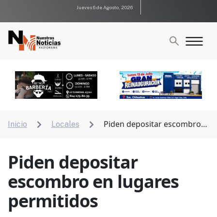
Jueves 6 de Agosto, 2026
Piden depositar escombro
Inicio
Locales


en lugares permitidos
Piden depositar
escombro en lugares
permitidos