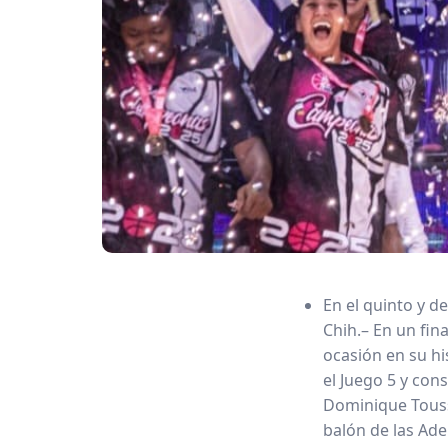
En el quinto y d
Chih.– En un fin
ocasión en su his
el Juego 5 y cons
Dominique Touss
balón de las Ade