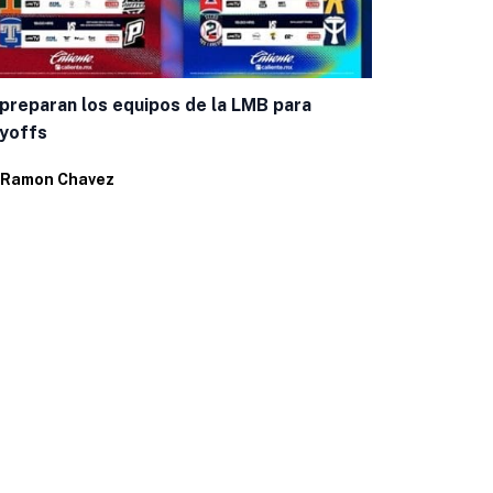
Bravos inici
Leagues Cu
preparan los equipos de la LMB para
yoffs
Por
Ramon C
Ramon Chavez