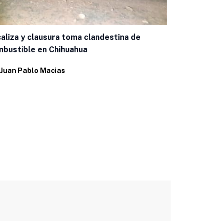
Capacitan a
aliza y clausura toma clandestina de
casos de g
bustible en Chihuahua
Por
Eduardo 
Juan Pablo Macias