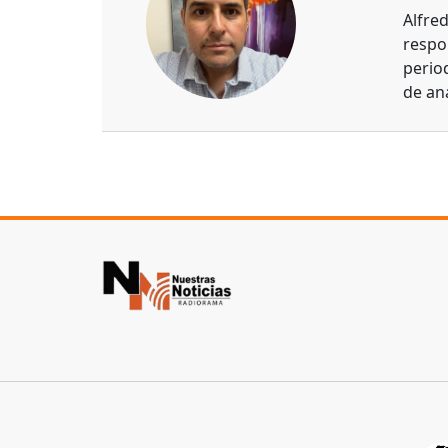
Alfre
respo
perio
de aná