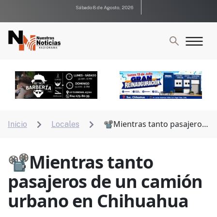
Sábado 8 de Agosto, 2026
📽Mientras tanto pasajeros
Inicio
Locales


de un camión urbano en Chihuahua
📽Mientras tanto
pasajeros de un camión
urbano en Chihuahua