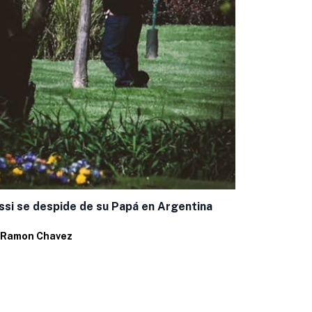
Realizan Pr
Intercultura
Por
Ramon C
si se despide de su Papá en Argentina
Ramon Chavez