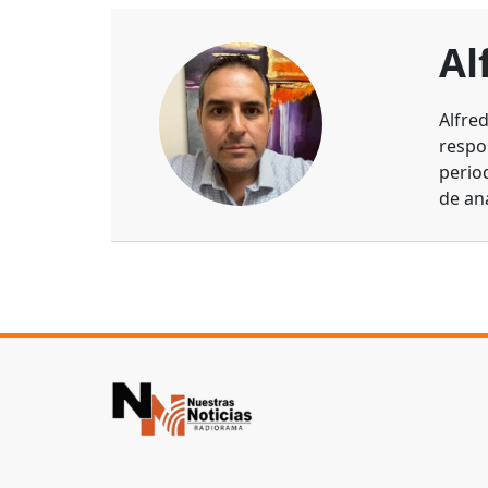
Al
Alfre
respo
perio
de aná