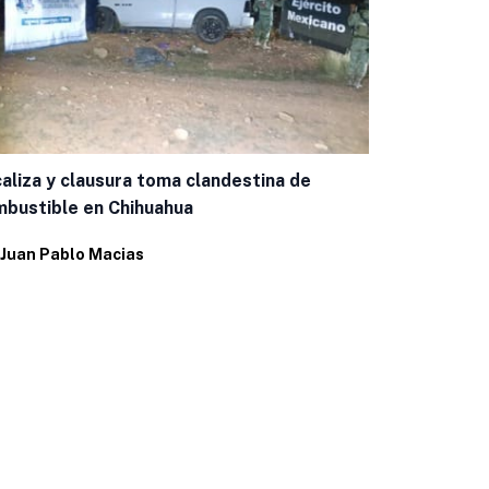
Capacitan a
aliza y clausura toma clandestina de
casos de g
bustible en Chihuahua
Por
Eduardo 
Juan Pablo Macias