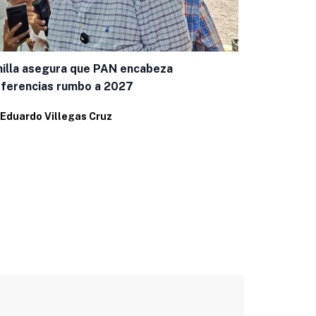
illa asegura que PAN encabeza
Miente Cruz
ferencias rumbo a 2027
capitalina
Eduardo Villegas Cruz
Por
Ema Holg