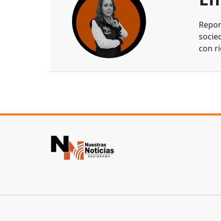
Repor
socie
con ri