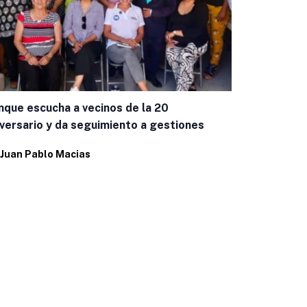
que escucha a vecinos de la 20
Refuerzan v
versario y da seguimiento a gestiones
temporada 
Juan Pablo Macias
Por
Eduardo 