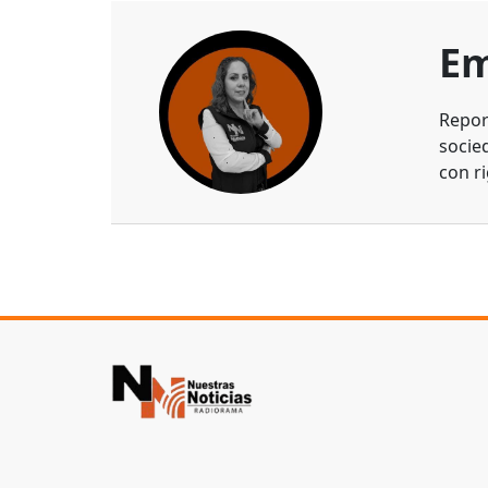
Em
Repor
socie
con ri