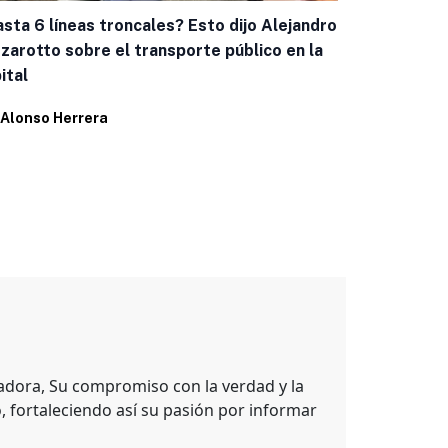
sta 6 líneas troncales? Esto dijo Alejandro
Invita Canac
zarotto sobre el transporte público en la
Plaza Send
ital
Por
Alonso H
Alonso Herrera
adora, Su compromiso con la verdad y la
, fortaleciendo así su pasión por informar