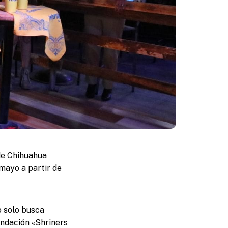
 de Chihuahua
mayo a partir de
o solo busca
undación «Shriners