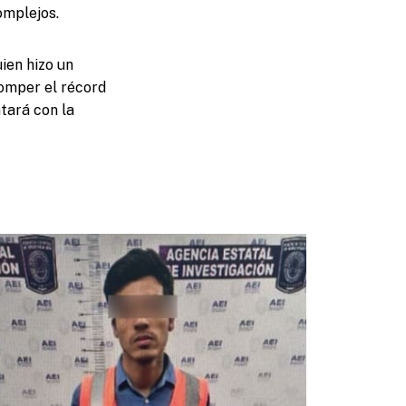
omplejos.
ien hizo un
romper el récord
tará con la