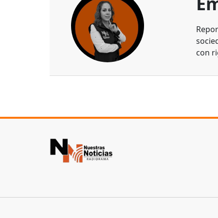
Em
Repor
socie
con ri