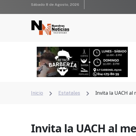
Sábado 8 de Agosto, 2026
Invita la UACH al
Inicio
Estatales


Invita la UACH al m