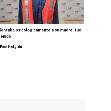
Encuestas c
panista mej
lentaba psicologicamente a su madre; fue
Por
Juan Pab
tenido
Ema Holguin