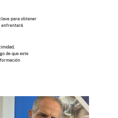
 clave para obtener
y enfrentará
timidad,
ego de que este
nformación