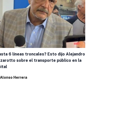
sta 6 líneas troncales? Esto dijo Alejandro
Capacitan a
zarotto sobre el transporte público en la
casos de g
ital
Por
Eduardo 
Alonso Herrera