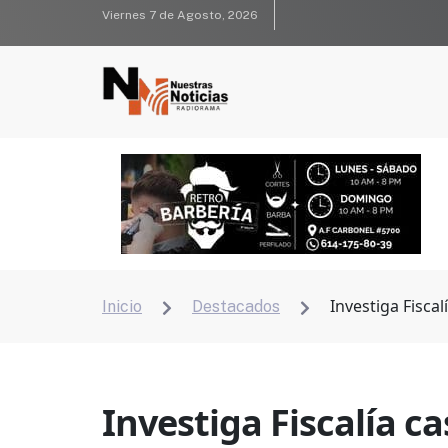
Viernes 7 de Agosto, 2026
Investiga Fisca
Inicio
Destacados


Investiga Fiscalía c