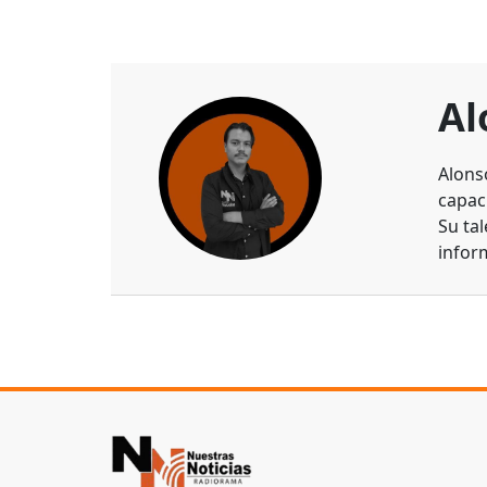
Al
Alons
capaci
Su ta
infor