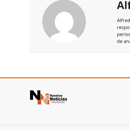
Al
Alfre
respo
perio
de aná