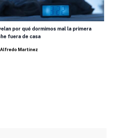
Estudio iden
fumar meno
elan por qué dormimos mal la primera
Por
Alfredo 
he fuera de casa
Alfredo Martínez